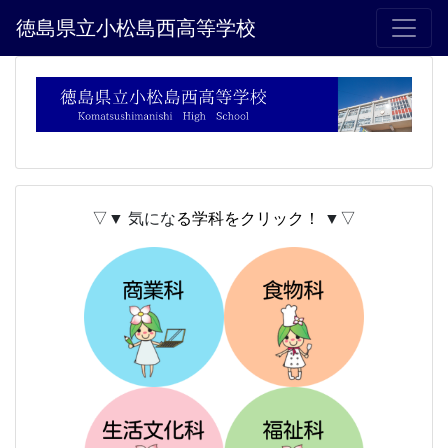
徳島県立小松島西高等学校
▽▼ 気にな
る学科をクリック！
▼▽