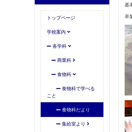
基
卒
トップページ
学校案内
各学科
商業科
食物科
食物科で学べる
こと
食物科だより
集給室より