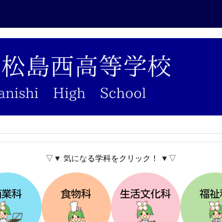
▽▼ 気にな
る学科をクリック！
▼▽