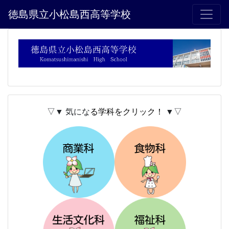
徳島県立小松島西高等学校
▽▼ 気にな
る学科をクリック！
▼▽